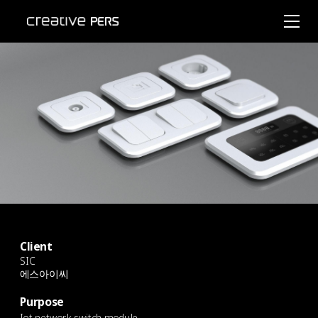
Client
SIC
에스아이씨
Purpose
Iot network switch module